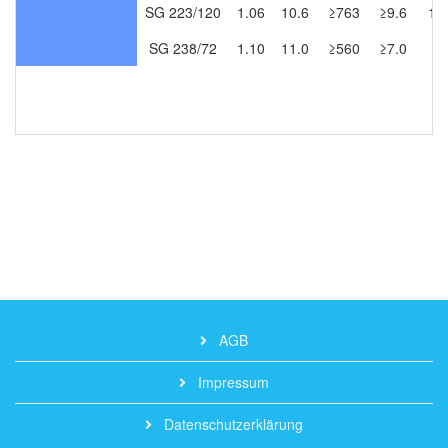
SG 223/120
1.06
10.6
≥763
≥9.6
11
SG 238/72
1.10
11.0
≥560
≥7.0
71
AGB
Impressum
Datenschutzerklärung