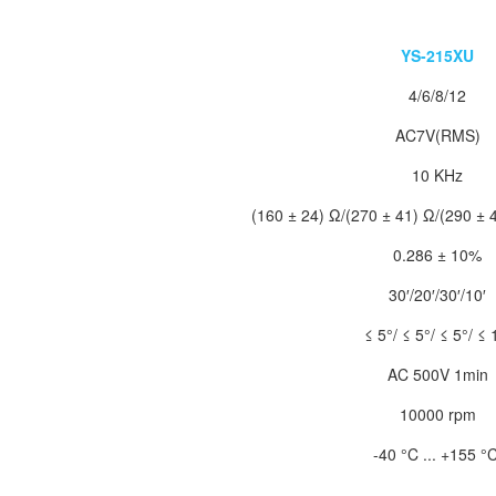
YS-215XU
4/6/8/12
AC7V(RMS)
10 KHz
(160 ± 24) Ω/(270 ± 41) Ω/(290 ± 
0.286 ± 10%
30′/20′/30′/10′
≤ 5°/ ≤ 5°/ ≤ 5°/ ≤ 
AC 500V 1min
10000 rpm
-40 °C ... +155 °