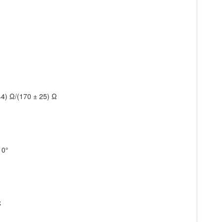
44) Ω/(170 ± 25) Ω
10°
C