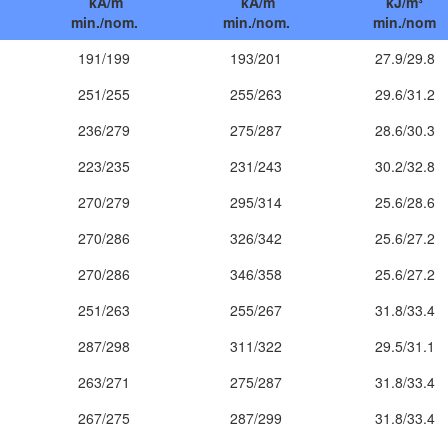
kA/m
kA/m
kJ/m³
min./nom.
min./nom.
min./nom
191/199
193/201
27.9/29.8
251/255
255/263
29.6/31.2
236/279
275/287
28.6/30.3
223/235
231/243
30.2/32.8
270/279
295/314
25.6/28.6
270/286
326/342
25.6/27.2
270/286
346/358
25.6/27.2
251/263
255/267
31.8/33.4
287/298
311/322
29.5/31.1
263/271
275/287
31.8/33.4
267/275
287/299
31.8/33.4