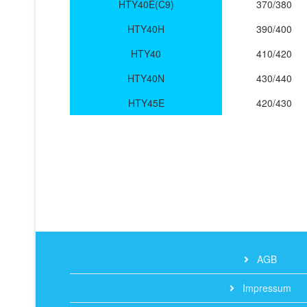
HTY40E(C9)
370/380
HTY40H
390/400
HTY40
410/420
HTY40N
430/440
HTY45E
420/430
AGB
Impressum