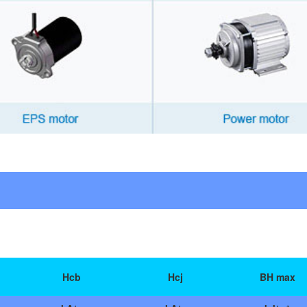
Hcb
Hcj
BH max