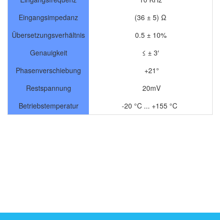
Eingangsimpedanz
(36 ± 5) Ω
Übersetzungsverhältnis
0.5 ± 10%
Genauigkeit
≤ ± 3′
Phasenverschiebung
+21°
Restspannung
20mV
Betriebstemperatur
-20 °C ... +155 °C